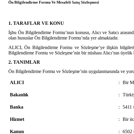
Ön Bilgilendirme Formu Ve Mesafeli Satış Sözleşmesi
1. TARAFLAR VE KONU
İşbu Ön Bilgilendirme Formu’nun konusu, Alıcı ve Satıcı arasınd
olan hususlar Ön Bilgilendirme Formu’nda yer almaktadır.
ALICI, Ön Bilgilendirme Formu ve Sözleşme’ye ilişkin bilgileri
Bilgilendirme Formu ve Sözleşme’nin bir nüshası Alıcı’nın üyelik he
2. TANIMLAR
Ön Bilgilendirme Formu ve Sözleşme’nin uygulanmasında ve yorumlan
ALICI
:
Bir M
Bakanlık
:
Türki
Banka
:
5411 s
Hizmet
:
Bir üc
Kanun
:
6502 