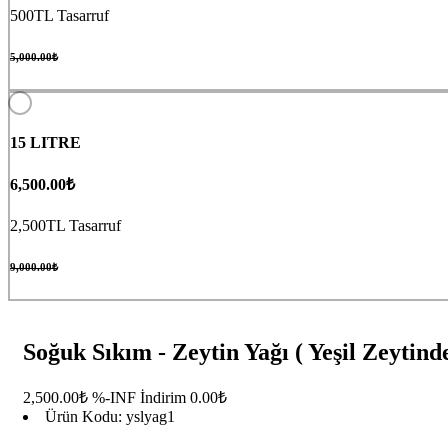
500TL Tasarruf
5,000.00₺
15 LITRE
6,500.00₺
2,500TL Tasarruf
9,000.00₺
Soğuk Sıkım - Zeytin Yağı ( Yeşil Zeytind
2,500.00₺
%-INF İndirim
0.00₺
Ürün Kodu:
yslyag1