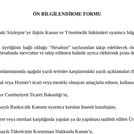
ÖN BİLGİLENDİRME FORMU
aki Sözleşme’ye ilişkin Kanun ve Yönetmelik hükümleri uyarınca bilgil
 üyeliğinin bağlı olduğu “Hesabım” sayfasından takip edebilecek olup
sabında mevcuttur ve talep edilmesi halinde ayrıca elektronik posta ile
masında aşağıda yazılı terimler karşılarındaki yazılı açıklamaları if
al veya Hizmet’i ticari veya mesleki olmayan amaçlarla edinen, kullana
ye Cumhuriyeti Ticaret Bakanlığı’nı,
ayılı Bankacılık Kanunu uyarınca kurulan lisanslı kuruluşları,
ret veya menfaat karşılığında yapılan ya da yapılması taahhüt edilen Ür
sayılı Tüketicinin Korunması Hakkında Kanun’u,