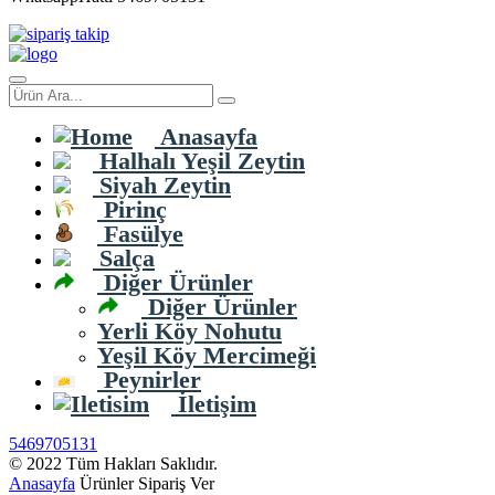
Anasayfa
Halhalı Yeşil Zeytin
Siyah Zeytin
Pirinç
Fasülye
Salça
Diğer Ürünler
Diğer Ürünler
Yerli Köy Nohutu
Yeşil Köy Mercimeği
Peynirler
İletişim
5469705131
© 2022 Tüm Hakları Saklıdır.
Anasayfa
Ürünler
Sipariş Ver