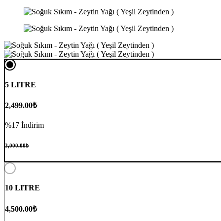
5 LITRE
2,499.00₺
%17 İndirim
3,000.00₺
10 LITRE
4,500.00₺