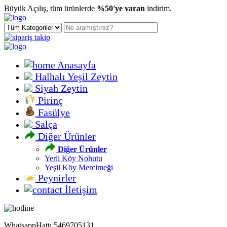
Büyük Açılış, tüm ürünlerde
%50'ye varan
indirim.
Anasayfa
Halhalı Yeşil Zeytin
Siyah Zeytin
Pirinç
Fasülye
Salça
Diğer Ürünler
Diğer Ürünler
Yerli Köy Nohutu
Yeşil Köy Mercimeği
Peynirler
İletişim
Whatsapp
Hattı 5469705131