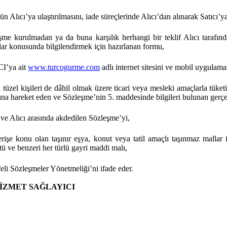
n Alıcı’ya ulaştırılmasını, iade süreçlerinde Alıcı’dan alınarak Satıcı’ya
şme kurulmadan ya da buna karşılık herhangi bir teklif Alıcı tarafınd
lar konusunda bilgilendirmek için hazırlanan formu,
I’ya ait
www.turcogurme.com
adlı internet sitesini ve mobil uygulama
tüzel kişileri de dâhil olmak üzere ticari veya mesleki amaçlarla tü
ına hareket eden ve Sözleşme’nin 5. maddesinde bilgileri bulunan gerçek
 ve Alıcı arasında akdedilen Sözleşme’yi,
erişe konu olan taşınır eşya, konut veya tatil amaçlı taşınmaz mallar 
ü ve benzeri her türlü gayri maddi malı,
eli Sözleşmeler Yönetmeliği’ni ifade eder.
HİZMET SAĞLAYICI