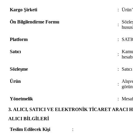
Kargo Şirketi
:
Ürün’ü
Ön Bilgilendirme Formu
Sözle
:
husus
Platform
:
SATIC
Satıcı
Kamu 
:
hesab
Sözleşme
:
Satıcı
Ürün
Alışv
:
görünt
Yönetmelik
:
Mesaf
3. ALICI, SATICI VE ELEKTRONİK TİCARET ARACI 
ALICI BİLGİLERİ
Teslim Edilecek Kişi
: